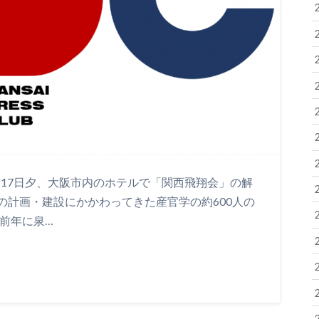
月17日夕、大阪市内のホテルで「関西飛翔会」の解
の計画・建設にかかわってきた産官学の約600人の
 前年に泉…