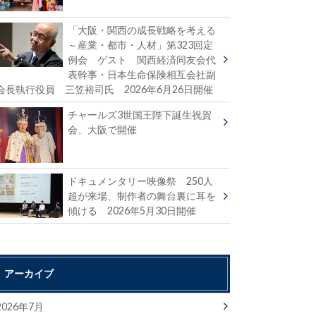
「大阪・関西の成長戦略を考える
～産業・都市・人材」第323回定
例会 ゲスト 関西経済同友会代
表幹事・日本生命保険相互会社副
会長執行役員 三笠裕司氏 2026年6月26日開催
チャールズ3世国王陛下誕生祝賀
会、大阪で開催
ドキュメンタリー映像祭 250人
超が来場、制作者の舞台裏に耳を
傾ける 2026年5月30日開催
アーカイブ
2026年7月