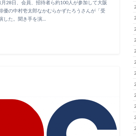
28日、会員、招待者ら約100人が参加して大阪
俳優の中村壱太郎なかむらかずたろうさんが「受
演した。聞き手を演…