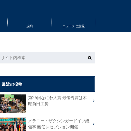
規約
ニュースと意見
最近の投稿
第26回なにわ大賞 最優秀賞は木
彫前田工房
メラニー・ザクシンガードイツ総
領事 離任レセプション開催