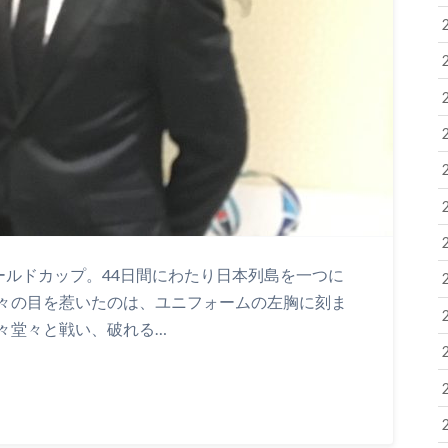
ールドカップ。44日間にわたり日本列島を一つに
々の目を惹いたのは、ユニフォームの左胸に刻ま
々堂々と戦い、破れる…