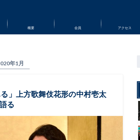
概要
会員
アクセス
2020年1月
る」上方歌舞伎花形の中村壱太
語る