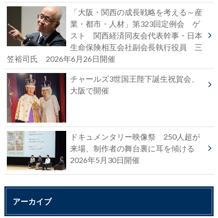
「大阪・関西の成長戦略を考える～産
業・都市・人材」第323回定例会 ゲ
スト 関西経済同友会代表幹事・日本
生命保険相互会社副会長執行役員 三
笠裕司氏 2026年6月26日開催
チャールズ3世国王陛下誕生祝賀会、
大阪で開催
ドキュメンタリー映像祭 250人超が
来場、制作者の舞台裏に耳を傾ける
2026年5月30日開催
アーカイブ