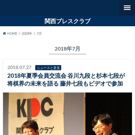
関西プレスクラブ
HOME
2018年
7月
2018年7月
2018.07.27
ニュースと意見
2018年夏季会員交流会 谷川九段と杉本七段が
将棋界の未来を語る 藤井七段もビデオで参加