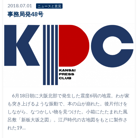
2018.07.01
ニュースと意見
事務局発48号
6月18日朝に大阪北部で発生した震度6弱の地震。わが家
も突き上げるような振動で、本の山が崩れた。後片付けを
しながら、なつかしい物を見つけた。小箱にたたまれた風
呂敷「新板大坂之図」。江戸時代の古地図をもとに製作さ
れた19…