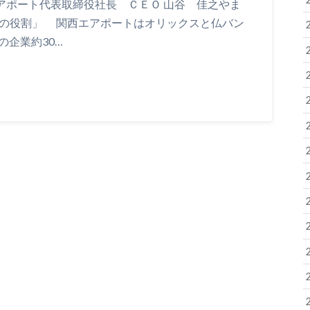
エアポート代表取締役社長 ＣＥＯ 山谷 佳之やま
港の役割」 関西エアポートはオリックスと仏バン
の企業約30…