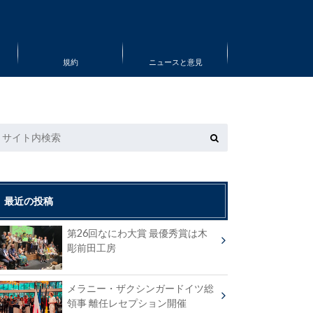
規約
ニュースと意見
最近の投稿
第26回なにわ大賞 最優秀賞は木
彫前田工房
メラニー・ザクシンガードイツ総
領事 離任レセプション開催