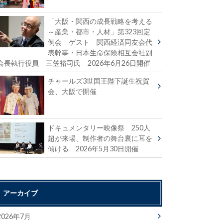
「大阪・関西の成長戦略を考える
～産業・都市・人材」第323回定
例会 ゲスト 関西経済同友会代
表幹事・日本生命保険相互会社副
会長執行役員 三笠裕司氏 2026年6月26日開催
チャールズ3世国王陛下誕生祝賀
会、大阪で開催
ドキュメンタリー映像祭 250人
超が来場、制作者の舞台裏に耳を
傾ける 2026年5月30日開催
アーカイブ
2026年7月