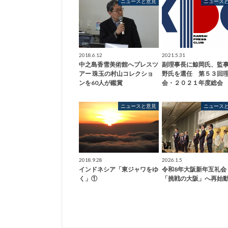
ニュースと意見
ニュース
2018.6.12
2021.5.31
中之島香雪美術館へプレスツ
副理事長に鯨岡氏、監
アー 珠玉の村山コレクショ
野氏を選任 第５３回
ンを60人が鑑賞
会・２０２１年度総会
ニュースと意見
ニュース
2018.9.28
2026.1.5
インドネシア「東ジャワをゆ
令和8年大阪新年互礼
く」①
「挑戦の大阪」へ再始