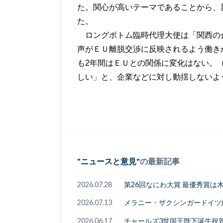
た。関心が高いテーマであることから、
た。
ロングボトム臨時代理大使は「関西の
声がＥＵ離脱交渉に反映されるよう働き
も
2
年間はＥＵとの関係に変化はない。
しい」と、企業などに対し動揺しないよ
ニュースと意見
の最新記事
2026.07.28
第26回なにわ大賞 最優秀賞は
2026.07.13
メラニー・ザクシンガードイツ
2026.06.17
チャールズ3世国王陛下誕生祝