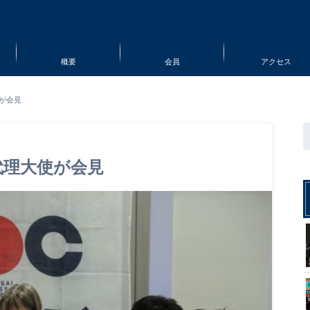
概要
会員
アクセス
が会見
代理大使が会見