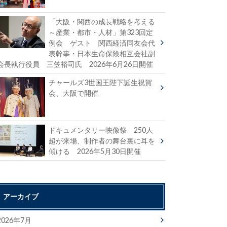
「大阪・関西の成長戦略を考える
～産業・都市・人材」第323回定
例会 ゲスト 関西経済同友会代
表幹事・日本生命保険相互会社副
会長執行役員 三笠裕司氏 2026年6月26日開催
チャールズ3世国王陛下誕生祝賀
会、大阪で開催
ドキュメンタリー映像祭 250人
超が来場、制作者の舞台裏に耳を
傾ける 2026年5月30日開催
アーカイブ
2026年7月