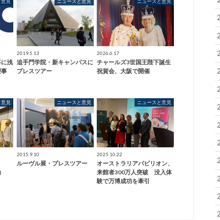
と意見
ニュースと意見
ニュースと意見
2019.5.13
2026.6.17
事に浅
追手門学院・新キャンパスに
チャールズ3世国王陛下誕生
理事
プレスツアー
祝賀会、大阪で開催
と意見
ニュースと意見
ニュースと意見
2015.9.10
2025.10.22
会
ルーヴル展・プレスツアー
オーストラリアパビリオン、
動
来館者300万人突破 没入体
験で万博成功を牽引