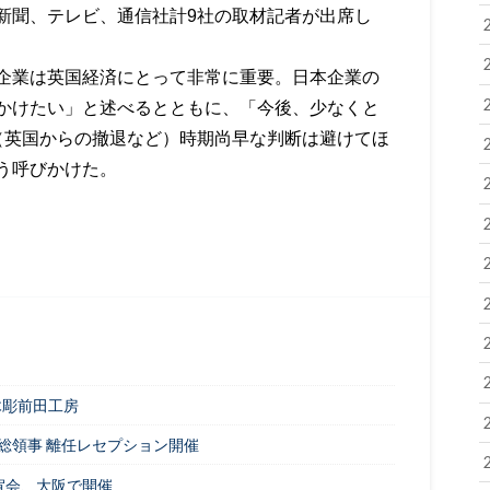
新聞、テレビ、通信社計
9
社の取材記者が出席し
企業は英国経済にとって非常に重要。日本企業の
かけたい」と述べるとともに、「今後、少なくと
（英国からの撤退など）時期尚早な判断は避けてほ
う呼びかけた。
木彫前田工房
総領事 離任レセプション開催
賀会、大阪で開催