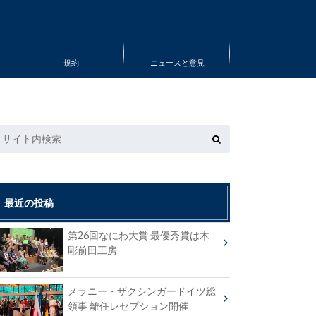
規約
ニュースと意見
最近の投稿
第26回なにわ大賞 最優秀賞は木
彫前田工房
メラニー・ザクシンガードイツ総
領事 離任レセプション開催