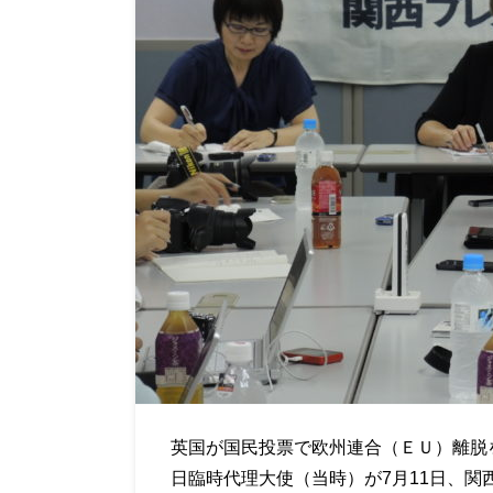
英国が国民投票で欧州連合（ＥＵ）離脱
日臨時代理大使（当時）が
7
月
11
日、関