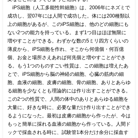
iPS
細胞（人工多能性幹細胞）は、
2006
年にネズミで
成功し、翌
07
年には人間で成功した。体には
200
種類以
上の細胞があるが、この
iPS
細胞は、他のどの細胞にも
ない
2
つの能力を持っている。まず
1
つ目はほぼ無限に
増やすことができる。わずかな数の
5
ミリ四方くらいの
薄皮から、
iPS
細胞を作れ、そこから何億個・何百億
個、お金と場所さえあれば何兆個と増やすことができ
る。もう
1
つのものすごい性質は、この細胞は増えたあ
とで、
iPS
細胞から脳の神経の細胞、心臓の筋肉の細
胞、血液の細胞、皮膚の細胞、骨の細胞、ありとあらゆ
る細胞を少なくとも理論的には作り出すことができる。
この
2
つの性質で、人間の体中のありとあらゆる細胞を
大量に、好きな時に、必要な量だけ作り出すことができ
るようになった。最初は皮膚の細胞から作ったが、今は
もっと簡単に採れる血液の細胞から作っている。人間ド
ックで採血される時に、試験管
1
本分だけ余分に採血す