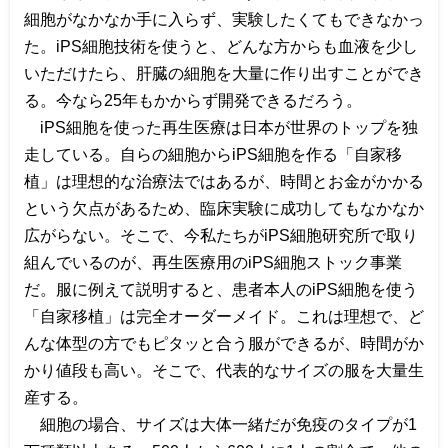
細胞がなかなか手に入らず、実験したくてもできなかっ
た。
iPS
細胞技術を使うと、どんな方からも血液を少し
いただけたら、肝臓の細胞を大量に作り出すことができ
る。今なら
25
年もかからず開発できるだろう。
iPS
細胞を使った再生医療は日本が世界のトップを独
走している。自らの細胞から
iPS
細胞を作る「自家移
植」は理想的な治療法ではあるが、時間とお金がかかる
という欠点があるため、臨床実験に成功してもなかなか
広がらない。そこで、今私たちが
iPS
細胞研究所で取り
組んでいるのが、再生医療用の
iPS
細胞ストック事業
だ。服に例えて説明すると、患者本人の
iPS
細胞を使う
「自家移植」は完全オーダーメイド。これは理想で、ど
んな体型の方でもピタッと合う服ができるが、時間がか
かり値段も高い。そこで、代表的なサイズの服を大量生
産する。
細胞の場合、サイズは大体一緒だが免疫のタイプが
1