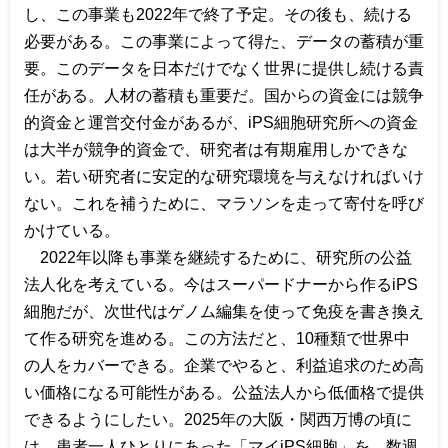
し、この事業も
2022
年で終了予定。その後も、続ける
必要がある。この事業によって得た、データの蓄積が重
要。このデータを日本だけでなく世界に提供し続ける責
任がある。人材の蓄積も重要だ。国からの資金には競争
的資金と運営交付金があるが、
iPS
細胞研究所への資金
は大半が競争的資金で、研究者は有期雇用しかできな
い。若い研究者に安定的な研究環境を与えなければいけ
ない。これを補うために、マラソンを走って寄付を呼び
かけている。
2022
年以降も事業を継続するために、研究所の公益
法人化を考えている。今はスーパードナーから作る
iPS
細胞だが、次世代はゲノム編集を使って免疫を書き換え
て作る研究を進める。この方法だと、
10
種類で世界中
の人をカバーできる。企業でやると、利益追求のため高
い価格になる可能性がある。公益法人から低価格で提供
できるようにしたい。
2025
年の大阪・関西万博の頃に
は、患者一人ひとりにあった「マイ
iPS
細胞」を、数週