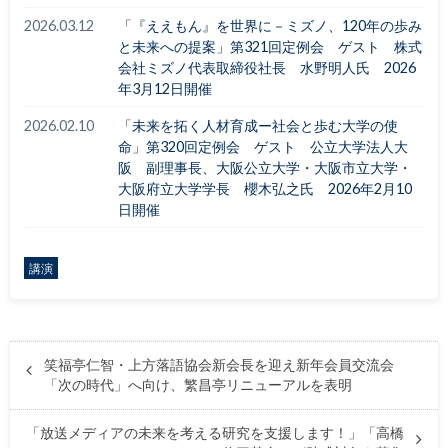
2026.03.12
「『ええもん』を世界に－ミズノ、120年の歩み
と未来への提案」第321回定例会 ゲスト 株式
会社ミズノ代表取締役社長 水野明人氏 2026
年3月12日開催
2026.02.10
「未来を拓く人材育成ー社会と歩む大学の使
命」第320回定例会 ゲスト 公立大学法人大
阪 副理事長、大阪公立大学・大阪市立大学・
大阪府立大学学長 櫻木弘之氏 2026年2月10
日開催
講演
笑福亭仁智・上方落語協会新会長を迎え新年会員交流会
「次の時代」へ向け、繁昌亭リニューアルを表明
「放送メディアの未来を考える研究を支援します！」「高橋