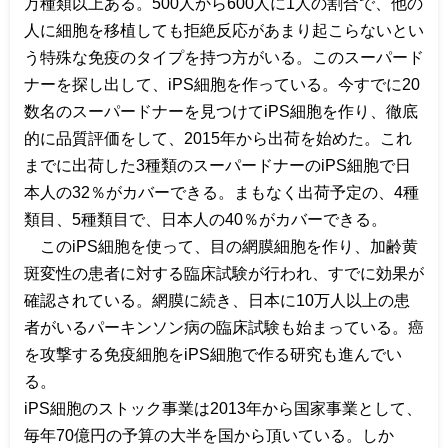
万種類以上ある。
500
人から
600
人に
1
人の割合で、他の
人に細胞を移植しても拒絶反応があまり起こらないとい
う特殊な免疫のタイプを持つ方がいる。このスーパード
ナーを探し出して、
iPS
細胞を作っている。今すでに
20
数名のスーパードナーを見つけて
iPS
細胞を作り、徹底
的に品質評価をして、
2015
年から出荷を始めた。これ
までに出荷した
3
種類のスーパードナーの
iPS
細胞で日
本人の
32
％がカバーできる。まもなく出荷予定の、
4
種
類目、
5
種類目で、日本人の
40
％がカバーできる。
この
iPS
細胞を使って、目の網膜細胞を作り、加齢黄
斑変性の患者に対する臨床試験が行われ、すでに効果が
確認されている。網膜に続き、日本に
10
万人以上の患
者がいるパーキンソン病の臨床試験も始まっている。癌
を攻撃する免疫細胞を
iPS
細胞で作る研究も進んでい
る。
i
PS
細胞のストック事業は
2013
年から国家事業として、
毎年
70
億円の予算の大半を国から頂いている。しか