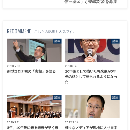
信三基金」が助成対象を募集
RECOMMEND
こちらの記事も人気です。
講演
講演
2020.9.30
2020.8.28
新型コロナ禍の「実相」を語る
20年後として描いた将来像が5年
先の話として語られるようになっ
た
講演
講演
2020.7.7
2022.7.14
5年、10年先に来る未来が早く来
様々なメディアが現地に入り日本