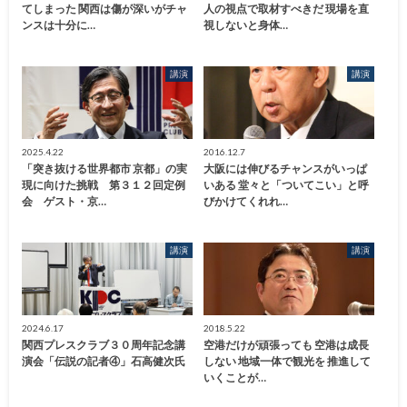
てしまった 関西は傷が深いがチャ
人の視点で取材すべきだ 現場を直
ンスは十分に…
視しないと身体…
講演
講演
2025.4.22
2016.12.7
「突き抜ける世界都市 京都」の実
大阪には伸びるチャンスがいっぱ
現に向けた挑戦 第３１２回定例
いある 堂々と「ついてこい」と呼
会 ゲスト・京…
びかけてくれれ…
講演
講演
2024.6.17
2018.5.22
関西プレスクラブ３０周年記念講
空港だけが頑張っても 空港は成長
演会「伝説の記者④」石高健次氏
しない 地域一体で観光を 推進して
いくことが…