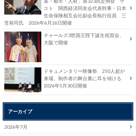
業・都市・人材」第323回定例会 ゲ
スト 関西経済同友会代表幹事・日本
生命保険相互会社副会長執行役員 三
笠裕司氏 2026年6月26日開催
チャールズ3世国王陛下誕生祝賀会、
大阪で開催
ドキュメンタリー映像祭 250人超が
来場、制作者の舞台裏に耳を傾ける
2026年5月30日開催
アーカイブ
2026年7月