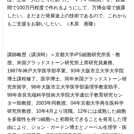
間で
100
万円程度で作れるようにして、万博会場で披露
したい。まだまだ発展途上の技術であるので、これから
もご支援をお願いしたい。（木原 善隆）
講師略歴（講演時）＝京都大学
iPS
細胞研究所長・教
授。米国グラッドストーン研究所上席研究員兼務。
1987
年神戸大学医学部卒業。
93
年大阪市立大学大学院
博士課程修了。医学博士。同年米国グラッドストーン研
究所留学。
96
年大阪市立大学医学部薬理学教室助手。
99
年奈良先端科学技術大学院大学遺伝子教育研究セン
ター助教授、
2003
年同教授。
04
年京都大学再生医科学
研究所教授、
10
年
4
月より現職。
12
年には成熟した細胞
を多能性を持つ細胞へと初期化できることを発見した理
由により、ジョン・ガードン博士とノーベル生理学・医