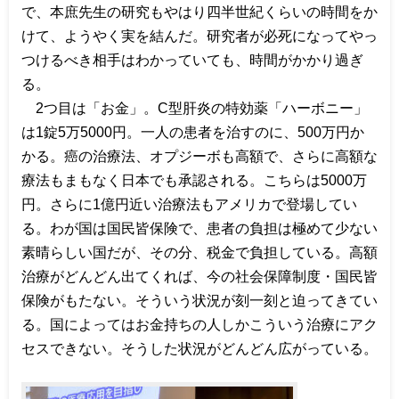
で、本庶先生の研究もやはり四半世紀くらいの時間をか
けて、ようやく実を結んだ。研究者が必死になってやっ
つけるべき相手はわかっていても、時間がかかり過ぎ
る。
2
つ目は「お金」。
C
型肝炎の特効薬「ハーボニー」
は
1
錠
5
万
5000
円。一人の患者を治すのに、
500
万円か
かる。癌の治療法、オプジーボも高額で、さらに高額な
療法もまもなく日本でも承認される。こちらは
5000
万
円。さらに
1
億円近い治療法もアメリカで登場してい
る。わが国は国民皆保険で、患者の負担は極めて少ない
素晴らしい国だが、その分、税金で負担している。高額
治療がどんどん出てくれば、今の社会保障制度・国民皆
保険がもたない。そういう状況が刻一刻と迫ってきてい
る。国によってはお金持ちの人しかこういう治療にアク
セスできない。そうした状況がどんどん広がっている。