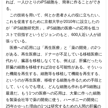
れば、一人ひとりの
iPS
細胞を、簡単に作ることができ
る。
この技術を用いて、何とか患者さんの役に立ちたい。
これを促進するために京都大学が
2010
年に設立したの
が「
iPS
細胞研究所」。
iPS
細胞の医療への応用を低コ
ストで目指すというビジョンのもと、
600
人近い人が頑
張っている。
医療への応用には「再生医療」と「薬の開発」の
2
つ
がある。再生医療は、ドナーが不足している移植医療に
代わり、臓器を移植しなくても、例えば、肝臓だったら
肝臓の細胞を移植すれば治せる可能性がある。そういっ
た機能を再生する。細胞等を移植して機能を再生する、
というのが再生医療。移植する細胞を作るための手段と
して、いくらでも増え、どんな細胞も作れる
iPS
細胞は
最適だ。もう
1
つの医療への応用は、大量に作った細胞
を製薬会社等で薬の開発に使う。ハーボニーの開発に
25
年かかった理由の
1
つは研究するための人間の肝臓の