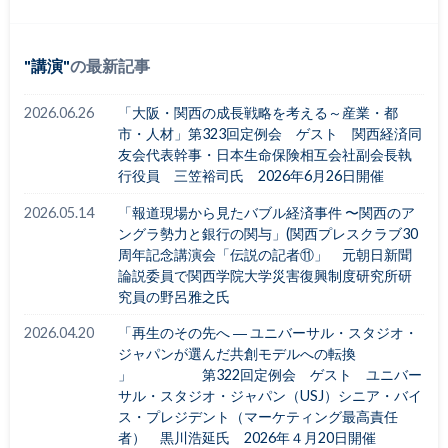
講演
の最新記事
2026.06.26
「大阪・関西の成長戦略を考える～産業・都
市・人材」第323回定例会 ゲスト 関西経済同
友会代表幹事・日本生命保険相互会社副会長執
行役員 三笠裕司氏 2026年6月26日開催
2026.05.14
「報道現場から見たバブル経済事件 〜関西のア
ングラ勢力と銀行の関与」(関西プレスクラブ30
周年記念講演会「伝説の記者⑪」 元朝日新聞
論説委員で関西学院大学災害復興制度研究所研
究員の野呂雅之氏
2026.04.20
「再生のその先へ ― ユニバーサル・スタジオ・
ジャパンが選んだ共創モデルへの転換
」 第322回定例会 ゲスト ユニバー
サル・スタジオ・ジャパン（USJ）シニア・バイ
ス・プレジデント（マーケティング最高責任
者） 黒川浩延氏 2026年４月20日開催