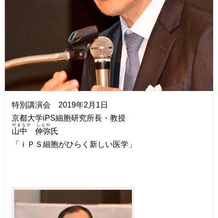
特別講演会 2019年2月1日
京都大学iPS細胞研究所長・教授
やまなか しんや
山中 伸弥
氏
「ｉＰＳ細胞がひらく新しい医学」