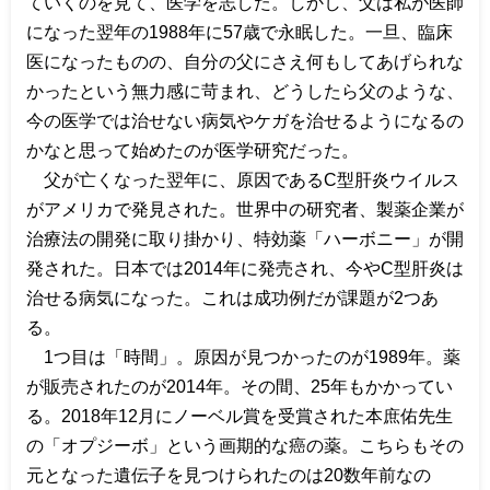
ていくのを見て、医学を志した。しかし、父は私が医師
になった翌年の
1988
年に
57
歳で永眠した。一旦、臨床
医になったものの、自分の父にさえ何もしてあげられな
かったという無力感に苛まれ、どうしたら父のような、
今の医学では治せない病気やケガを治せるようになるの
かなと思って始めたのが医学研究だった。
父が亡くなった翌年に、原因である
C
型肝炎ウイルス
がアメリカで発見された。世界中の研究者、製薬企業が
治療法の開発に取り掛かり、特効薬「ハーボニー」が開
発された。日本では
2014
年に発売され、今や
C
型肝炎は
治せる病気になった。これは成功例だが課題が
2
つあ
る。
1
つ目は「時間」。原因が見つかったのが
1989
年。薬
が販売されたのが
2014
年。その間、
25
年もかかってい
る。
2018
年
12
月にノーベル賞を受賞された本庶佑先生
の「オプジーボ」という画期的な癌の薬。こちらもその
元となった遺伝子を見つけられたのは
20
数年前なの